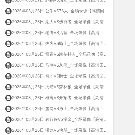
2026年03月26日 公牛VS76人_全场录像【高清回放】
2026年03月26日 湖人VS步行者_全场录像【高清回放】
2026年03月26日 老鹰VS活塞_全场录像【高清回放】
2026年03月26日 热火VS骑士_全场录像【高清回放】
2026年03月26日 雷霆VS凯尔特人_全场录像【高清回放】
2026年03月26日 马刺VS灰熊_全场录像【高清回放】
2026年03月26日 奇才VS爵士_全场录像【高清回放】
2026年03月26日 火箭VS森林狼_全场录像【高清回放】
2026年03月26日 雄鹿VS开拓者_全场录像【高清回放】
2026年03月26日 篮网VS勇士_全场录像【高清回放】
2026年03月26日 独行侠VS掘金_全场录像【高清回放】
2026年03月26日 猛龙VS快船_全场录像【高清回放】