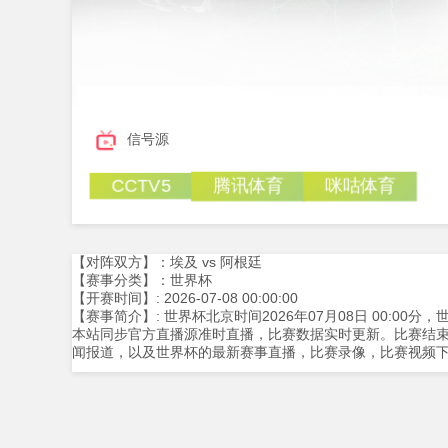
信号源
腾讯体育
咪咕体育
CCTV5
【对阵双方】：埃及 vs 阿根廷
【赛事分类】：世界杯
【开赛时间】: 2026-07-08 00:00:00
【赛事简介】: 世界杯北京时间2026年07月08日 00:00分，
本站同步官方直播源准时直播，比赛数据实时更新。比赛结
闻报道，以及世界杯的最新赛事直播，比赛录像，比赛视频