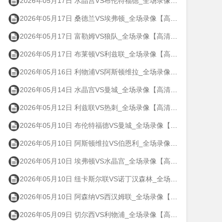
2026年05月17日 水晶宫VS布伦特福德_全场录像【高清回放】
2026年05月17日 桑德兰VS埃弗顿_全场录像【高清回放】
2026年05月17日 富勒姆VS狼队_全场录像【高清回放】
2026年05月17日 布莱顿VS利兹联_全场录像【高清回放】
2026年05月16日 利物浦VS阿斯顿维拉_全场录像【高清回放】
2026年05月14日 水晶宫VS曼城_全场录像【高清回放】
2026年05月12日 利兹联VS热刺_全场录像【高清回放】
2026年05月10日 布伦特福德VS曼城_全场录像【高清回放】
2026年05月10日 阿斯顿维拉VS伯恩利_全场录像【高清回放】
2026年05月10日 埃弗顿VS水晶宫_全场录像【高清回放】
2026年05月10日 纽卡斯尔联VS诺丁汉森林_全场录像【高清回放】
2026年05月10日 阿森纳VS西汉姆联_全场录像【高清回放】
2026年05月09日 切尔西VS利物浦_全场录像【高清回放】