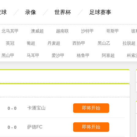
篮球
录像
世界杯
足球赛事
北马其甲
澳威超
越南联
沙特甲
哥斯甲
玻
英冠
葡超
丹麦超
西协甲
黑山乙
拉脱超
黑山甲
马耳甲
爱沙甲
格鲁甲
阿塞超
科索
卡潘宝山
即将开始
0 - 0
萨德FC
即将开始
0 - 0