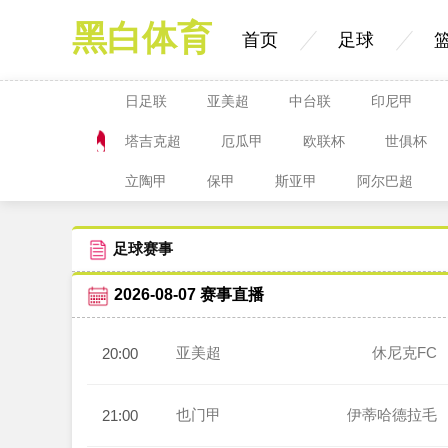
黑白体育
首页
足球
日足联
亚美超
中台联
印尼甲
塔吉克超
厄瓜甲
欧联杯
世俱杯
立陶甲
保甲
斯亚甲
阿尔巴超
足球赛事
2026-08-07 赛事直播
亚美超
休尼克FC
20:00
也门甲
伊蒂哈德拉毛
21:00