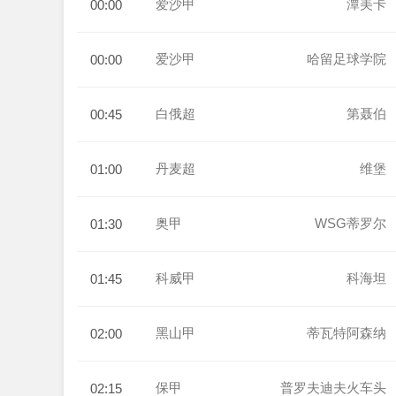
爱沙甲
潭美卡
00:00
爱沙甲
哈留足球学院
00:00
白俄超
第聂伯
00:45
丹麦超
维堡
01:00
奥甲
WSG蒂罗尔
01:30
科威甲
科海坦
01:45
黑山甲
蒂瓦特阿森纳
02:00
保甲
普罗夫迪夫火车头
02:15