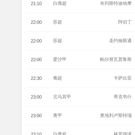
白俄超
布列斯特迪纳摩
21:10
苏超
阿伯丁
22:00
苏超
圣约翰斯通
22:00
爱沙甲
帕尔努瓦普鲁斯
22:00
葡超
卡萨比亚
22:30
北马其甲
蒂克韦什
23:00
奥甲
奥地利卢斯特瑙
23:00
白俄超
格罗德诺
23:10