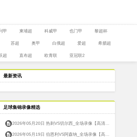
利甲
柬埔超
科威甲
也门甲
黎超杯
苏超
奥甲
白俄超
爱超
希腊超
沃超
直布超
欧青联
亚冠联2
最新资讯
足球集锦录像精选
2026年05月20日 热刺VS切尔西_全场录像【高清回放】
2026年05月19日 伯恩利VS阿森纳_全场录像【高清回放】