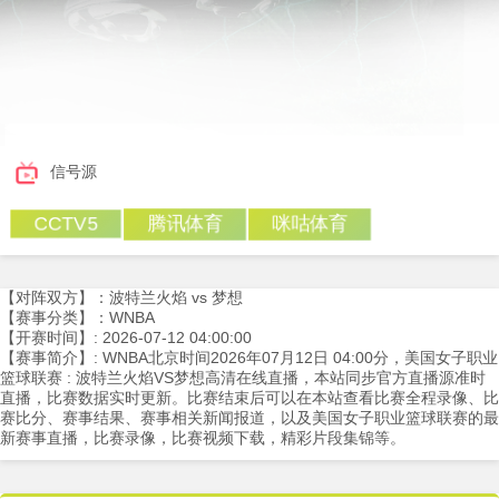
信号源
腾讯体育
咪咕体育
CCTV5
【对阵双方】：波特兰火焰 vs 梦想
【赛事分类】：WNBA
【开赛时间】: 2026-07-12 04:00:00
【赛事简介】: WNBA北京时间2026年07月12日 04:00分，美国女子职业
篮球联赛 : 波特兰火焰VS梦想高清在线直播，本站同步官方直播源准时
直播，比赛数据实时更新。比赛结束后可以在本站查看比赛全程录像、比
赛比分、赛事结果、赛事相关新闻报道，以及美国女子职业篮球联赛的最
新赛事直播，比赛录像，比赛视频下载，精彩片段集锦等。