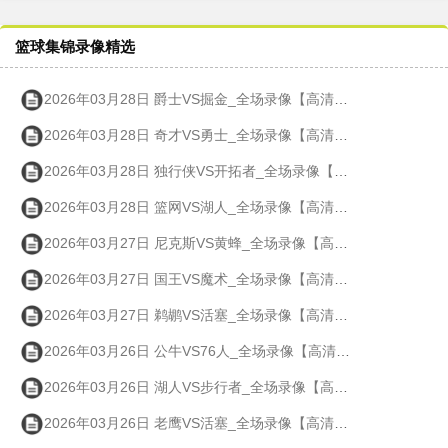
篮球集锦录像精选
2026年03月28日 爵士VS掘金_全场录像【高清回放】
2026年03月28日 奇才VS勇士_全场录像【高清回放】
2026年03月28日 独行侠VS开拓者_全场录像【高清回放】
2026年03月28日 篮网VS湖人_全场录像【高清回放】
2026年03月27日 尼克斯VS黄蜂_全场录像【高清回放】
2026年03月27日 国王VS魔术_全场录像【高清回放】
2026年03月27日 鹈鹕VS活塞_全场录像【高清回放】
2026年03月26日 公牛VS76人_全场录像【高清回放】
2026年03月26日 湖人VS步行者_全场录像【高清回放】
2026年03月26日 老鹰VS活塞_全场录像【高清回放】