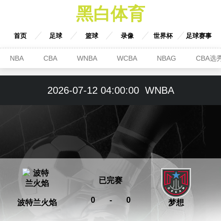
黑白体育
首页
足球
篮球
录像
世界杯
足球赛事
NBA
CBA
WNBA
WCBA
NBAG
CBA选
2026-07-12 04:00:00
WNBA
已完赛
0
-
0
波特兰火焰
梦想