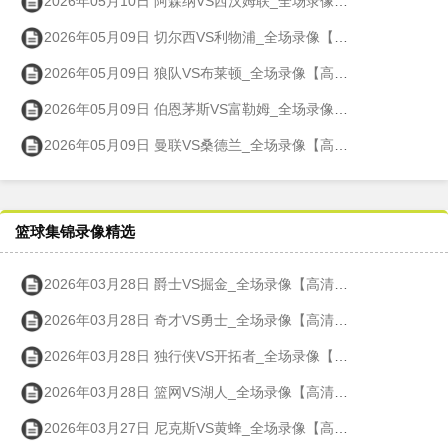
2026年05月10日 阿森纳VS西汉姆联_全场录像【高清回放】
2026年05月09日 切尔西VS利物浦_全场录像【高清回放】
2026年05月09日 狼队VS布莱顿_全场录像【高清回放】
2026年05月09日 伯恩茅斯VS富勒姆_全场录像【高清回放】
2026年05月09日 曼联VS桑德兰_全场录像【高清回放】
篮球集锦录像精选
2026年03月28日 爵士VS掘金_全场录像【高清回放】
2026年03月28日 奇才VS勇士_全场录像【高清回放】
2026年03月28日 独行侠VS开拓者_全场录像【高清回放】
2026年03月28日 篮网VS湖人_全场录像【高清回放】
2026年03月27日 尼克斯VS黄蜂_全场录像【高清回放】