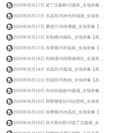
2026年05月17日 诺丁汉森林VS曼联_全场录像【高清回放】
2026年05月17日 水晶宫VS布伦特福德_全场录像【高清回放】
2026年05月17日 桑德兰VS埃弗顿_全场录像【高清回放】
2026年05月17日 富勒姆VS狼队_全场录像【高清回放】
2026年05月17日 布莱顿VS利兹联_全场录像【高清回放】
2026年05月16日 利物浦VS阿斯顿维拉_全场录像【高清回放】
2026年05月14日 水晶宫VS曼城_全场录像【高清回放】
2026年05月12日 利兹联VS热刺_全场录像【高清回放】
2026年05月10日 布伦特福德VS曼城_全场录像【高清回放】
2026年05月10日 阿斯顿维拉VS伯恩利_全场录像【高清回放】
2026年05月10日 埃弗顿VS水晶宫_全场录像【高清回放】
2026年05月10日 纽卡斯尔联VS诺丁汉森林_全场录像【高清回放】