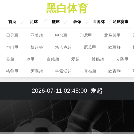
黑白体育
首页
足球
篮球
录像
世界杯
足球赛事
日足联
亚美超
中台联
印尼甲
北马其甲
也门甲
黎超杯
塔吉克超
厄瓜甲
欧联杯
苏超
奥甲
白俄超
爱超
希腊超
立陶甲
格鲁甲
阿塞超
科索沃超
直布超
欧青联
2026-07-11 02:45:00
爱超