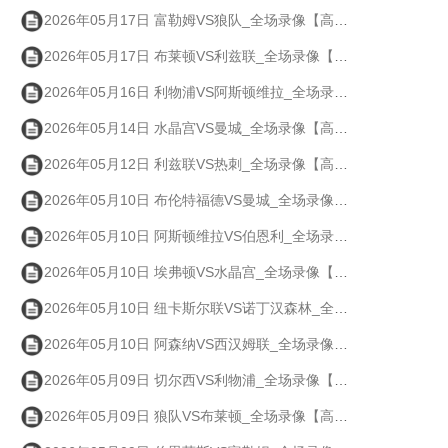
2026年05月17日 富勒姆VS狼队_全场录像【高清回放】
2026年05月17日 布莱顿VS利兹联_全场录像【高清回放】
2026年05月16日 利物浦VS阿斯顿维拉_全场录像【高清回放】
2026年05月14日 水晶宫VS曼城_全场录像【高清回放】
2026年05月12日 利兹联VS热刺_全场录像【高清回放】
2026年05月10日 布伦特福德VS曼城_全场录像【高清回放】
2026年05月10日 阿斯顿维拉VS伯恩利_全场录像【高清回放】
2026年05月10日 埃弗顿VS水晶宫_全场录像【高清回放】
2026年05月10日 纽卡斯尔联VS诺丁汉森林_全场录像【高清回放】
2026年05月10日 阿森纳VS西汉姆联_全场录像【高清回放】
2026年05月09日 切尔西VS利物浦_全场录像【高清回放】
2026年05月09日 狼队VS布莱顿_全场录像【高清回放】