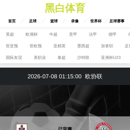
黑白体育
首页
足球
篮球
录像
世界杯
足球赛事
英超
欧洲杯
中超
意甲
法甲
德甲
世亚预
世欧预
亚精英
墨西超
加拿职
足
国际友谊
美职业
泰超
沙特联
亚洲杯U23
2026-07-08 01:15:00
欧协联
已完赛