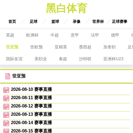
黑白体育
首页
足球
篮球
录像
世界杯
足球赛事
英超
欧洲杯
中超
意甲
法甲
德甲
世亚预
世欧预
亚精英
墨西超
加拿职
足
国际友谊
美职业
泰超
沙特联
亚洲杯U23
世亚预
2026-08-10 赛事直播
2026-08-11 赛事直播
2026-08-12 赛事直播
2026-08-13 赛事直播
2026-08-14 赛事直播
2026-08-15 赛事直播