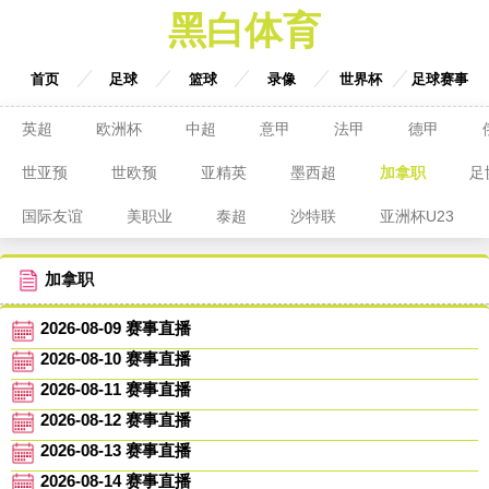
黑白体育
首页
足球
篮球
录像
世界杯
足球赛事
英超
欧洲杯
中超
意甲
法甲
德甲
世亚预
世欧预
亚精英
墨西超
加拿职
足
国际友谊
美职业
泰超
沙特联
亚洲杯U23
加拿职
2026-08-09 赛事直播
2026-08-10 赛事直播
2026-08-11 赛事直播
2026-08-12 赛事直播
2026-08-13 赛事直播
2026-08-14 赛事直播