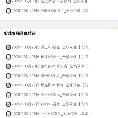
2026年05月09日 伯恩茅斯VS富勒姆_全场录像【高清回放】
2026年05月09日 曼联VS桑德兰_全场录像【高清回放】
篮球集锦录像精选
2026年03月28日 爵士VS掘金_全场录像【高清回放】
2026年03月28日 奇才VS勇士_全场录像【高清回放】
2026年03月28日 独行侠VS开拓者_全场录像【高清回放】
2026年03月28日 篮网VS湖人_全场录像【高清回放】
2026年03月27日 尼克斯VS黄蜂_全场录像【高清回放】
2026年03月27日 国王VS魔术_全场录像【高清回放】
2026年03月27日 鹈鹕VS活塞_全场录像【高清回放】
2026年03月26日 公牛VS76人_全场录像【高清回放】