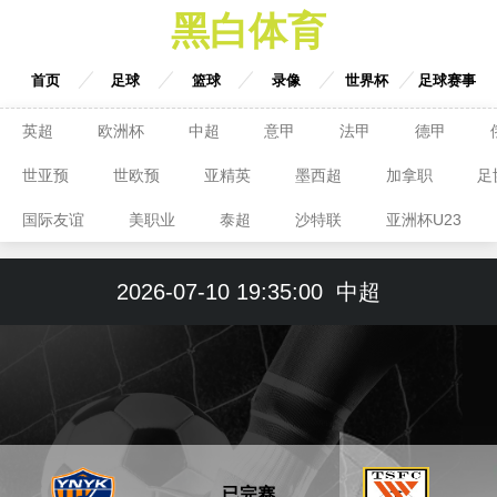
黑白体育
首页
足球
篮球
录像
世界杯
足球赛事
英超
欧洲杯
中超
意甲
法甲
德甲
世亚预
世欧预
亚精英
墨西超
加拿职
足
国际友谊
美职业
泰超
沙特联
亚洲杯U23
2026-07-10 19:35:00
中超
已完赛