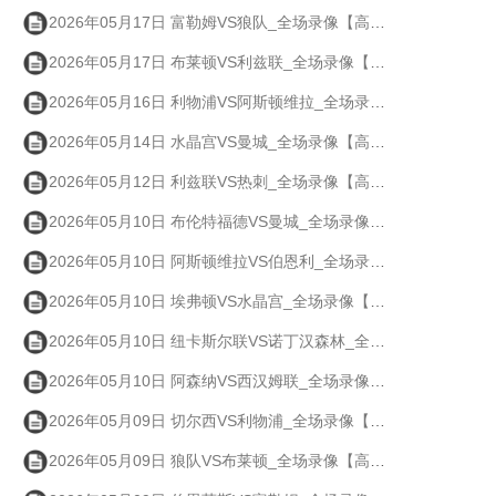
2026年05月17日 富勒姆VS狼队_全场录像【高清回放】
2026年05月17日 布莱顿VS利兹联_全场录像【高清回放】
2026年05月16日 利物浦VS阿斯顿维拉_全场录像【高清回放】
2026年05月14日 水晶宫VS曼城_全场录像【高清回放】
2026年05月12日 利兹联VS热刺_全场录像【高清回放】
2026年05月10日 布伦特福德VS曼城_全场录像【高清回放】
2026年05月10日 阿斯顿维拉VS伯恩利_全场录像【高清回放】
2026年05月10日 埃弗顿VS水晶宫_全场录像【高清回放】
2026年05月10日 纽卡斯尔联VS诺丁汉森林_全场录像【高清回放】
2026年05月10日 阿森纳VS西汉姆联_全场录像【高清回放】
2026年05月09日 切尔西VS利物浦_全场录像【高清回放】
2026年05月09日 狼队VS布莱顿_全场录像【高清回放】