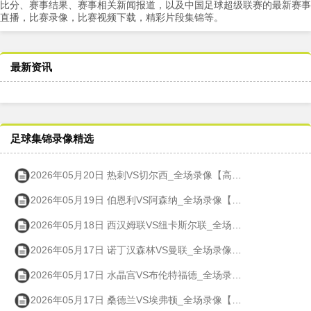
比分、赛事结果、赛事相关新闻报道，以及中国足球超级联赛的最新赛事
直播，比赛录像，比赛视频下载，精彩片段集锦等。
最新资讯
足球集锦录像精选
2026年05月20日 热刺VS切尔西_全场录像【高清回放】
2026年05月19日 伯恩利VS阿森纳_全场录像【高清回放】
2026年05月18日 西汉姆联VS纽卡斯尔联_全场录像【高清回放】
2026年05月17日 诺丁汉森林VS曼联_全场录像【高清回放】
2026年05月17日 水晶宫VS布伦特福德_全场录像【高清回放】
2026年05月17日 桑德兰VS埃弗顿_全场录像【高清回放】