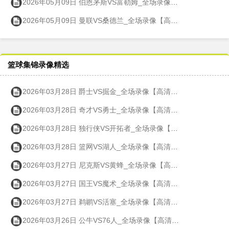
2026年05月09日 伯恩茅斯VS富勒姆_全场录像【高清回放】
2026年05月09日 曼联VS桑德兰_全场录像【高清回放】
篮球集锦录像精选
2026年03月28日 爵士VS掘金_全场录像【高清回放】
2026年03月28日 奇才VS勇士_全场录像【高清回放】
2026年03月28日 独行侠VS开拓者_全场录像【高清回放】
2026年03月28日 篮网VS湖人_全场录像【高清回放】
2026年03月27日 尼克斯VS黄蜂_全场录像【高清回放】
2026年03月27日 国王VS魔术_全场录像【高清回放】
2026年03月27日 鹈鹕VS活塞_全场录像【高清回放】
2026年03月26日 公牛VS76人_全场录像【高清回放】