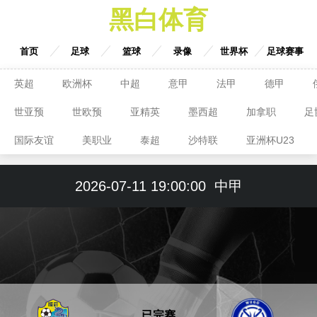
黑白体育
首页
足球
篮球
录像
世界杯
足球赛事
英超
欧洲杯
中超
意甲
法甲
德甲
世亚预
世欧预
亚精英
墨西超
加拿职
足
国际友谊
美职业
泰超
沙特联
亚洲杯U23
2026-07-11 19:00:00
中甲
已完赛